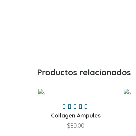
Productos relacionados
Valorado
en
Collagen Ampules
5.00
$
80.00
de 5