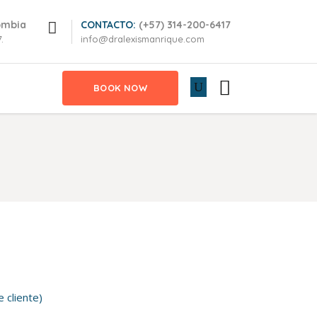
ombia
CONTACTO:
(+57) 314-200-6417
.
info@dralexismanrique.com
BOOK NOW
do
 cliente)