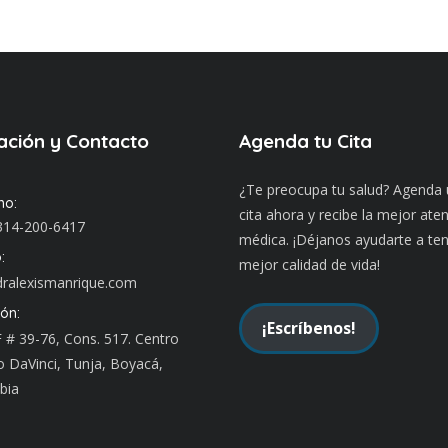
ación y Contacto
Agenda tu Cita
¿Te preocupa tu salud? Agenda
no:
cita ahora y recibe la mejor ate
314-200-6417
médica. ¡Déjanos ayudarte a te
:
mejor calidad de vida!
ralexismanrique.com
ión:
¡Escríbenos!
F # 39-76, Cons. 517. Centro
 DaVinci, Tunja, Boyacá,
bia