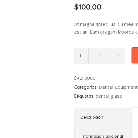
$
100.00
sobre
5
basado
At magna graeci ius. Cu mea m
en
est an. Eam ei agam labores a
puntuación
de
Braces
cliente
quantity
0006
SKU:
Dental
Equipment
Categorías:
,
dental
glass
Etiquetas:
,
Descripción
Información adicional