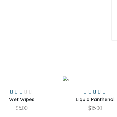
Valorado
Va
en
en
Wet Wipes
Liquid Panthenol
3.00
5.00
$
5.00
$
15.00
de
de 5
5