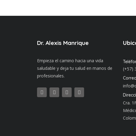
Dr. Alexis Manrique
Ubic
Empieza el camino hacia una vida
Teléfo
saludable y deja tu salud en manos de
(+57) 
profesionales.
Correo
info@d
Direcc
Cra. 1
Médico
Colom