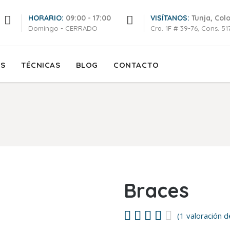
HORARIO:
09:00 - 17:00
VISÍTANOS:
Tunja, Col
Domingo - CERRADO
Cra. 1F # 39-76, Cons. 517
OS
TÉCNICAS
BLOG
CONTACTO
Braces
Valora
1
(
1
valoración de
4.00