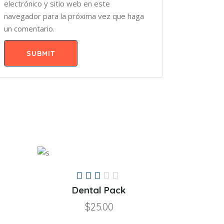
electrónico y sitio web en este
navegador para la próxima vez que haga
un comentario.
SUBMIT
lorado
Valorado
en
Dental Pack
3.00
$
25.00
de
5