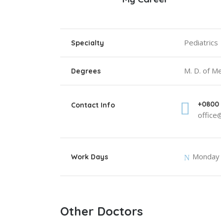
Pediatrics
Specialty
M. D. of M
Degrees
+0800 
Contact Info
offic
Monday
Work Days
Other Doctors