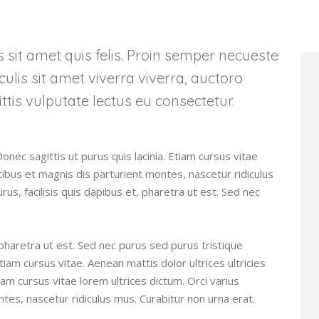
is sit amet quis felis. Proin semper necueste
aculis sit amet viverra viverra, auctoro
ttis vulputate lectus eu consectetur.
Donec sagittis ut purus quis lacinia. Etiam cursus vitae
tibus et magnis dis parturient montes, nascetur ridiculus
us, facilisis quis dapibus et, pharetra ut est. Sed nec
 pharetra ut est. Sed nec purus sed purus tristique
iam cursus vitae. Aenean mattis dolor ultrices ultricies
tiam cursus vitae lorem ultrices dictum. Orci varius
es, nascetur ridiculus mus. Curabitur non urna erat.