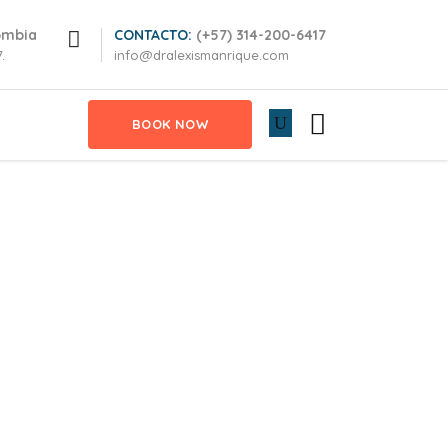
ombia
CONTACTO:
(+57) 314-200-6417
.
info@dralexismanrique.com
BOOK NOW