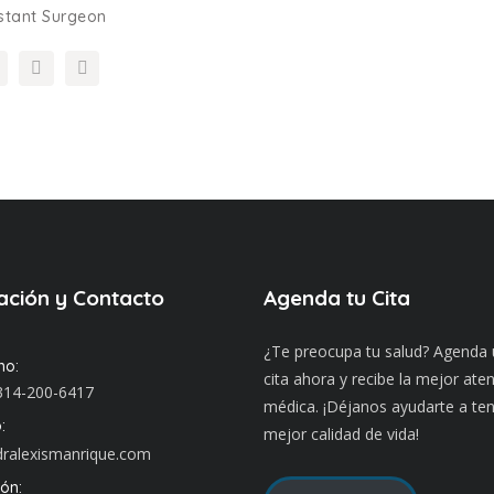
stant Surgeon
ación y Contacto
Agenda tu Cita
¿Te preocupa tu salud? Agenda
no:
cita ahora y recibe la mejor ate
314-200-6417
médica. ¡Déjanos ayudarte a te
:
mejor calidad de vida!
ralexismanrique.com
ión: