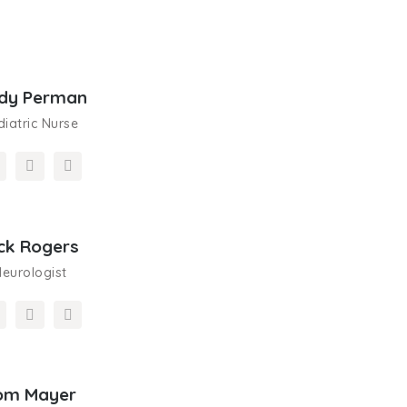
ndy Perman
diatric Nurse
ck Rogers
eurologist
om Mayer