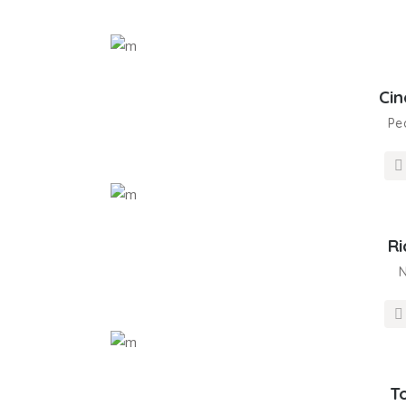
Ci
Pe
Ri
N
T