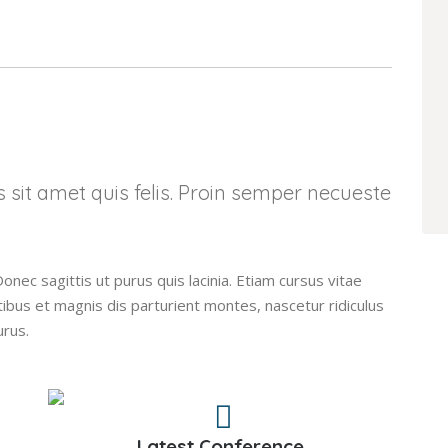
is sit amet quis felis. Proin semper necueste
Donec sagittis ut purus quis lacinia. Etiam cursus vitae
tibus et magnis dis parturient montes, nascetur ridiculus
urus.
Latest Conference